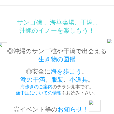
サンゴ礁 、海草藻場、干潟...
沖縄のイノーを楽しもう！
◎沖縄のサンゴ礁や干潟で出会える
生き物の図鑑
◎安全に
海を歩こう
。
潮の干満
、
服装
、
小道具
。
海歩きのご案内
のチラシ見本です。
熱中症についての情報
もお読み下さい。
◎イベント等の
お知らせ！