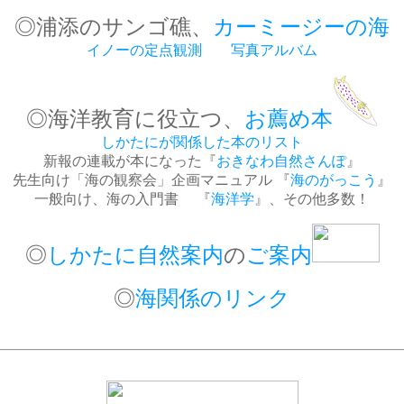
◎浦添のサンゴ礁、
カーミージーの海
イノーの定点観測
写真アルバム
◎海洋教育に役立つ、
お薦め本
しかたにが関係した本のリスト
新報の連載が本になった『
おきなわ自然さんぽ
』
先生向け「海の観察会」企画マニュアル 『
海のがっこう
』
一般向け、海の入門書 『
海洋学
』、その他多数！
◎
しかたに自然案内
の
ご案内
◎
海関係のリンク