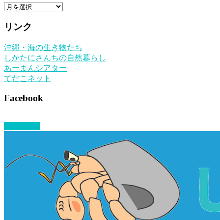
ア
ー
リンク
カ
イ
沖縄・海の生き物たち
ブ
しかたにさんちの自然暮らし
あーまんシアター
てだこネット
Facebook
PAGETOP