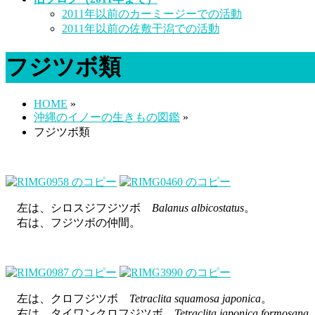
2011年以前のカーミージーでの活動
2011年以前の佐敷干潟での活動
フジツボ類
HOME
»
沖縄のイノーの生きもの図鑑
»
フジツボ類
左は、シロスジフジツボ
Balanus albicostatus
。
右は、フジツボの仲間。
左は、クロフジツボ
Tetraclita squamosa japonica
。
右は、タイワンクロフジツボ
Tetraclita japonica formosana