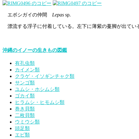
エボシガイの仲間
Lepas
sp.
漂流する浮子に付着している。左下に薄紫の蔓脚が出てい
沖縄のイノーの生きもの図鑑
有孔虫類
カイメン類
クラゲ・イソギンチャク類
サンゴ類
ユムシ・ホシムシ類
ゴカイ類
ヒラムシ・ヒモムシ類
巻き貝類
二枚貝類
ウミウシ類
頭足類
エビ類