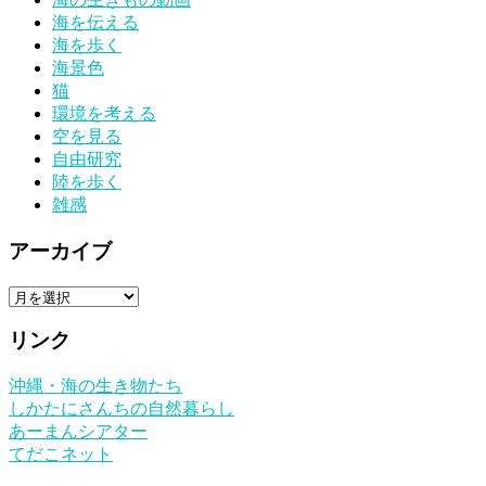
海を伝える
海を歩く
海景色
猫
環境を考える
空を見る
自由研究
陸を歩く
雑感
アーカイブ
ア
ー
リンク
カ
イ
沖縄・海の生き物たち
ブ
しかたにさんちの自然暮らし
あーまんシアター
てだこネット