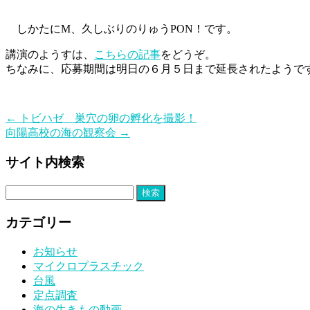
しかたにM、久しぶりのりゅうPON！です。
講演のようすは、
こちらの記事
をどうぞ。
ちなみに、応募期間は明日の６月５日まで延長されたようで
←
トビハゼ 巣穴の卵の孵化を撮影！
向陽高校の海の観察会
→
サイト内検索
検
索:
カテゴリー
お知らせ
マイクロプラスチック
台風
定点調査
海の生きもの動画