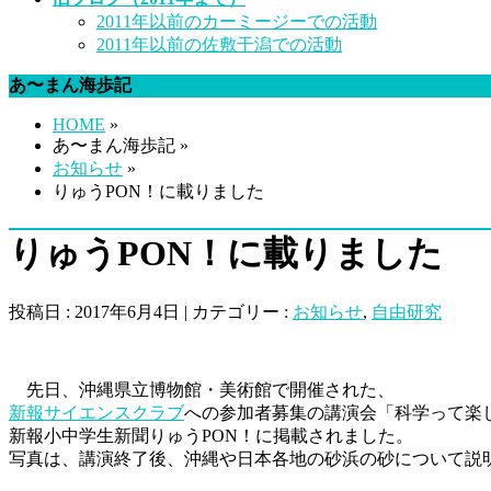
2011年以前のカーミージーでの活動
2011年以前の佐敷干潟での活動
あ〜まん海歩記
HOME
»
あ〜まん海歩記 »
お知らせ
»
りゅうPON！に載りました
りゅうPON！に載りました
投稿日 : 2017年6月4日 | カテゴリー :
お知らせ
,
自由研究
先日、沖縄県立博物館・美術館で開催された、
新報サイエンスクラブ
への参加者募集の講演会「科学って楽
新報小中学生新聞りゅうPON！に掲載されました。
写真は、講演終了後、沖縄や日本各地の砂浜の砂について説