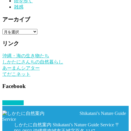
陸を歩く
雑感
アーカイブ
ア
ー
リンク
カ
イ
沖縄・海の生き物たち
ブ
しかたにさんちの自然暮らし
あーまんシアター
てだこネット
Facebook
PAGETOP
しかたに自然案内 Shikatani’s Nature Guide Service 〒
901-0603 沖縄県南城市玉城字百名 1147