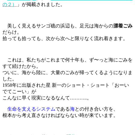
の２）
」が掲載されました。
美しく見えるサンゴ礁の浜辺も、足元は海からの
漂着ごみ
だらけ。
拾っても拾っても、次から次へと限りなく流れ着きます。
これは、私たちがこれまで何十年も、ず〜っと海にごみを
すて続けたから。
ついに、海から陸に、大量のごみが帰ってくるようになりま
した。
1958年に出版された星 新一のショート・ショート「
おーい
でてこーい
」が
こんなに早く現実になるなんて………..。
生命を支えるシステム
である
海
との付き合い方を、
根本から考え直さなければならない時が来ています。