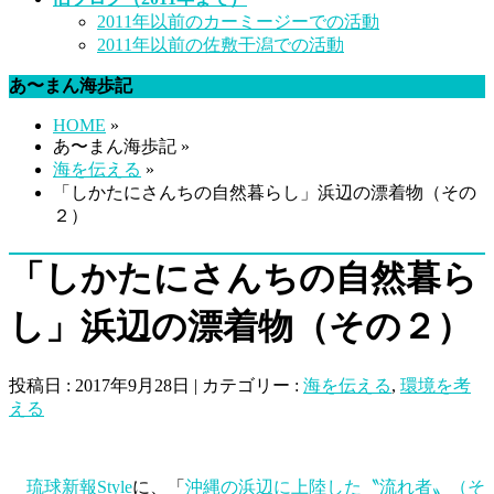
2011年以前のカーミージーでの活動
2011年以前の佐敷干潟での活動
あ〜まん海歩記
HOME
»
あ〜まん海歩記 »
海を伝える
»
「しかたにさんちの自然暮らし」浜辺の漂着物（その
２）
「しかたにさんちの自然暮ら
し」浜辺の漂着物（その２）
投稿日 : 2017年9月28日 | カテゴリー :
海を伝える
,
環境を考
える
琉球新報Style
に、「
沖縄の浜辺に上陸した〝流れ者〟（そ