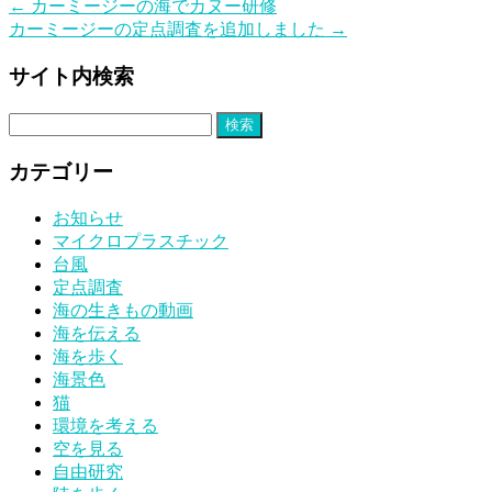
←
カーミージーの海でカヌー研修
カーミージーの定点調査を追加しました
→
サイト内検索
検
索:
カテゴリー
お知らせ
マイクロプラスチック
台風
定点調査
海の生きもの動画
海を伝える
海を歩く
海景色
猫
環境を考える
空を見る
自由研究