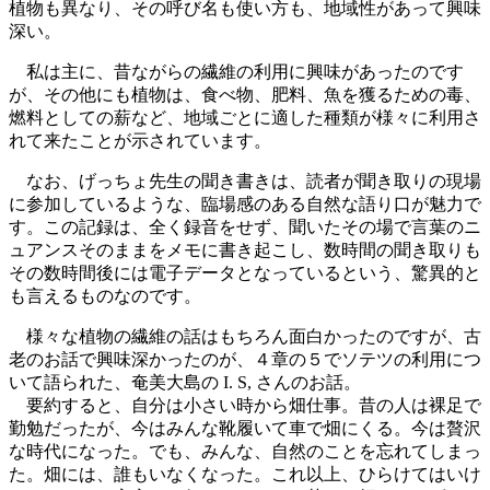
植物も異なり、その呼び名も使い方も、地域性があって興味
深い。
私は主に、昔ながらの繊維の利用に興味があったのです
が、その他にも植物は、食べ物、肥料、魚を獲るための毒、
燃料としての薪など、地域ごとに適した種類が様々に利用さ
れて来たことが示されています。
なお、げっちょ先生の聞き書きは、読者が聞き取りの現場
に参加しているような、臨場感のある自然な語り口が魅力で
す。この記録は、全く録音をせず、聞いたその場で言葉のニ
ュアンスそのままをメモに書き起こし、数時間の聞き取りも
その数時間後には電子データとなっているという、驚異的と
も言えるものなのです。
様々な植物の繊維の話はもちろん面白かったのですが、古
老のお話で興味深かったのが、４章の５でソテツの利用につ
いて語られた、奄美大島の I. S, さんのお話。
要約すると、自分は小さい時から畑仕事。昔の人は裸足で
勤勉だったが、今はみんな靴履いて車で畑にくる。今は贅沢
な時代になった。でも、みんな、自然のことを忘れてしまっ
た。畑には、誰もいなくなった。これ以上、ひらけてはいけ