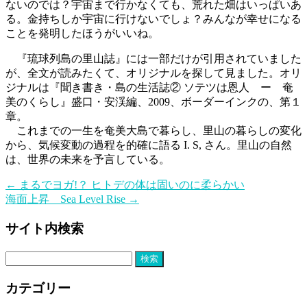
ないのでは？宇宙まで行かなくても、荒れた畑はいっぱいあ
る。金持ちしか宇宙に行けないでしょ？みんなが幸せになる
ことを発明したほうがいいね。
『琉球列島の里山誌』には一部だけが引用されていました
が、全文が読みたくて、オリジナルを探して見ました。オリ
ジナルは『聞き書き・島の生活誌② ソテツは恩人 ー 奄
美のくらし』盛口・安渓編、2009、ボーダーインクの、第１
章。
これまでの一生を奄美大島で暮らし、里山の暮らしの変化
から、気候変動の過程を的確に語る I. S, さん。里山の自然
は、世界の未来を予言している。
←
まるでヨガ!？ ヒトデの体は固いのに柔らかい
海面上昇 Sea Level Rise
→
サイト内検索
検
索:
カテゴリー