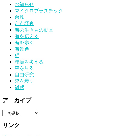
お知らせ
マイクロプラスチック
台風
定点調査
海の生きもの動画
海を伝える
海を歩く
海景色
猫
環境を考える
空を見る
自由研究
陸を歩く
雑感
アーカイブ
ア
ー
リンク
カ
イ