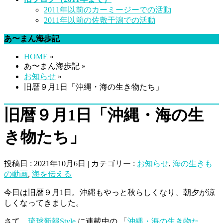
2011年以前のカーミージーでの活動
2011年以前の佐敷干潟での活動
あ〜まん海歩記
HOME
»
あ〜まん海歩記 »
お知らせ
»
旧暦９月1日「沖縄・海の生き物たち」
旧暦９月1日「沖縄・海の生
き物たち」
投稿日 : 2021年10月6日 | カテゴリー :
お知らせ
,
海の生きも
の動画
,
海を伝える
今日は旧暦９月1日。沖縄もやっと秋らしくなり、朝夕が涼
しくなってきました。
さて、
琉球新報Style
に連載中の 「
沖縄・海の生き物た