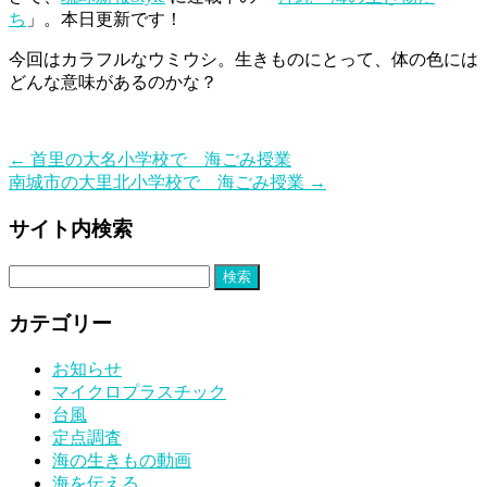
ち
」。本日更新です！
今回はカラフルなウミウシ。生きものにとって、体の色には
どんな意味があるのかな？
←
首里の大名小学校で 海ごみ授業
南城市の大里北小学校で 海ごみ授業
→
サイト内検索
検
索:
カテゴリー
お知らせ
マイクロプラスチック
台風
定点調査
海の生きもの動画
海を伝える