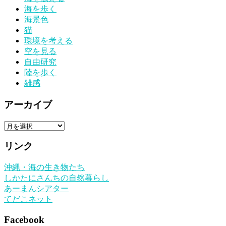
海を歩く
海景色
猫
環境を考える
空を見る
自由研究
陸を歩く
雑感
アーカイブ
ア
ー
リンク
カ
イ
沖縄・海の生き物たち
ブ
しかたにさんちの自然暮らし
あーまんシアター
てだこネット
Facebook