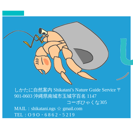
PAGETOP
しかたに自然案内 Shikatani’s Nature Guide Service 〒
901-0603 沖縄県南城市玉城字百名 1147
コーポひゃくな305
MAIL：shikatani.ngs ☆ gmail.com
TEL：O 9 O・6 8 6 2・5 2 I 9
Copyright ©
しかたに自然案内
All Rights Reserved.
Powered by
WordPress
&
BizVektor Theme
by Vektor,Inc.