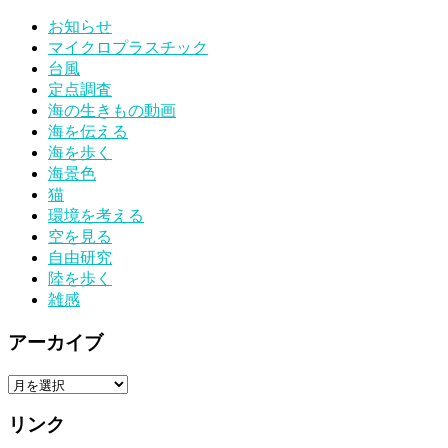
お知らせ
マイクロプラスチック
台風
定点調査
海の生きもの動画
海を伝える
海を歩く
海景色
猫
環境を考える
空を見る
自由研究
陸を歩く
雑感
アーカイブ
ア
ー
リンク
カ
イ