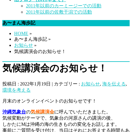
2011年以前のカーミージーでの活動
2011年以前の佐敷干潟での活動
あ〜まん海歩記
HOME
»
あ〜まん海歩記 »
お知らせ
»
気候講演会のお知らせ！
気候講演会のお知らせ！
投稿日 : 2022年1月19日 | カテゴリー :
お知らせ
,
海を伝える
,
環境を考える
月末のオンラインイベントのお知らせです！
沖縄気象台
の
気候講演会
に呼んでいただきました。
気候変動がテーマで、気象台の河原さんの講演の後、
しかたにMは沖縄の海の生きものの変化をお話します。
事前にご質問を受け付け、当日はそれにお答えする時間もあ