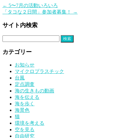
←
5〜7月の活動いろいろ
「タコな２日間」参加者募集！
→
サイト内検索
検
索:
カテゴリー
お知らせ
マイクロプラスチック
台風
定点調査
海の生きもの動画
海を伝える
海を歩く
海景色
猫
環境を考える
空を見る
自由研究