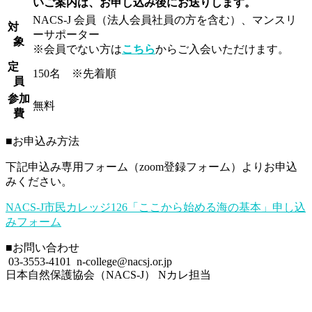
いご案内は、お申し込み後にお送りします。
NACS-J 会員（法人会員社員の方を含む）、マンスリ
対
ーサポーター
象
※会員でない方は
こちら
からご入会いただけます。
定
150名 ※先着順
員
参加
無料
費
■お申込み方法
下記申込み専用フォーム（zoom登録フォーム）よりお申込
みください。
NACS-J市民カレッジ126「ここから始める海の基本」申し込
みフォーム
■お問い合わせ
03-3553-4101
n-college@nacsj.or.jp
日本自然保護協会（NACS-J） Nカレ担当