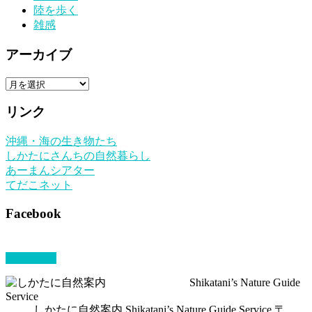
陸を歩く
雑感
アーカイブ
ア
ー
リンク
カ
イ
沖縄・海の生き物たち
ブ
しかたにさんちの自然暮らし
あーまんシアター
てだこネット
Facebook
PAGETOP
しかたに自然案内 Shikatani’s Nature Guide Service 〒