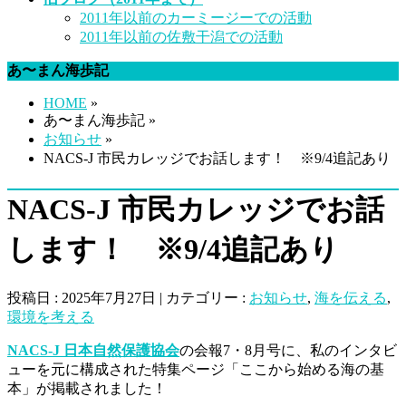
2011年以前のカーミージーでの活動
2011年以前の佐敷干潟での活動
あ〜まん海歩記
HOME
»
あ〜まん海歩記 »
お知らせ
»
NACS-J 市民カレッジでお話します！ ※9/4追記あり
NACS-J 市民カレッジでお話
します！ ※9/4追記あり
投稿日 : 2025年7月27日 | カテゴリー :
お知らせ
,
海を伝える
,
環境を考える
NACS-J 日本自然保護協会
の会報7・8月号に、私のインタビ
ューを元に構成された特集ページ「ここから始める海の基
本」が掲載されました！