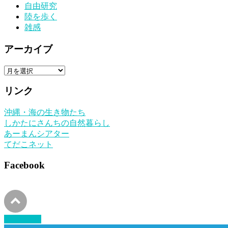
自由研究
陸を歩く
雑感
アーカイブ
ア
ー
リンク
カ
イ
沖縄・海の生き物たち
ブ
しかたにさんちの自然暮らし
あーまんシアター
てだこネット
Facebook
PAGETOP