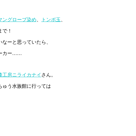
マングローブ染め
、
トンボ玉
、
まで！
いなーと思っていたら、
ーカー……
漆工房ニライカナイ
さん。
ちゅう水族館に行っては