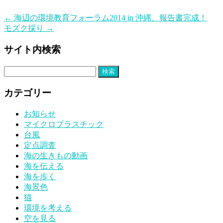
←
海辺の環境教育フォーラム2014 in 沖縄、報告書完成！
モズク採り
→
サイト内検索
検
索:
カテゴリー
お知らせ
マイクロプラスチック
台風
定点調査
海の生きもの動画
海を伝える
海を歩く
海景色
猫
環境を考える
空を見る