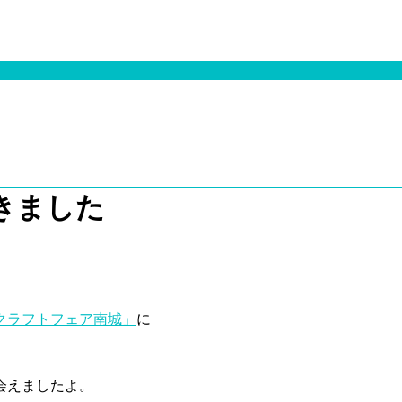
きました
クラフトフェア南城」
に
会えましたよ。