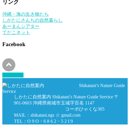
リンク
カ
イ
沖縄・海の生き物たち
ブ
しかたにさんちの自然暮らし
あーまんシアター
てだこネット
Facebook
PAGETOP
しかたに自然案内 Shikatani’s Nature Guide Service 〒
901-0603 沖縄県南城市玉城字百名 1147
コーポひゃくな305
MAIL：shikatani.ngs ☆ gmail.com
TEL：O 9 O・6 8 6 2・5 2 I 9