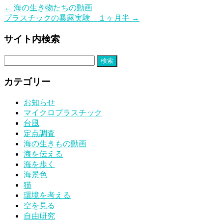
←
海の生き物たちの動画
プラスチックの暴露実験 １ヶ月半
→
サイト内検索
検
索:
カテゴリー
お知らせ
マイクロプラスチック
台風
定点調査
海の生きもの動画
海を伝える
海を歩く
海景色
猫
環境を考える
空を見る
自由研究