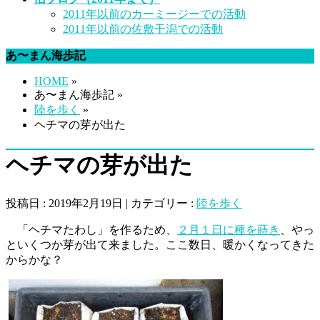
2011年以前のカーミージーでの活動
2011年以前の佐敷干潟での活動
あ〜まん海歩記
HOME
»
あ〜まん海歩記 »
陸を歩く
»
ヘチマの芽が出た
ヘチマの芽が出た
投稿日 : 2019年2月19日 | カテゴリー :
陸を歩く
「ヘチマたわし」を作るため、
２月１日に種を蒔き
、やっ
といくつか芽が出て来ました。ここ数日、暖かくなってきた
からかな？