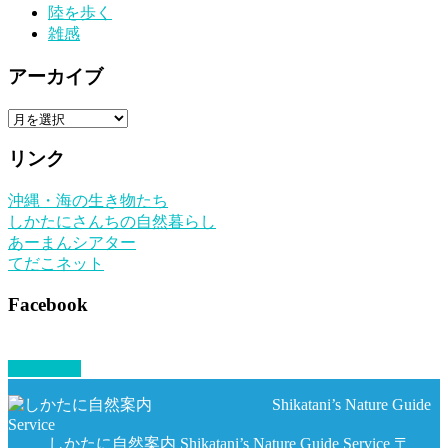
陸を歩く
雑感
アーカイブ
ア
ー
リンク
カ
イ
沖縄・海の生き物たち
ブ
しかたにさんちの自然暮らし
あーまんシアター
てだこネット
Facebook
PAGETOP
しかたに自然案内 Shikatani’s Nature Guide Service 〒