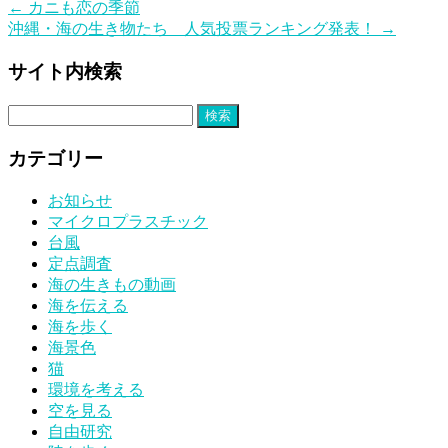
←
カニも恋の季節
沖縄・海の生き物たち 人気投票ランキング発表！
→
サイト内検索
検
索:
カテゴリー
お知らせ
マイクロプラスチック
台風
定点調査
海の生きもの動画
海を伝える
海を歩く
海景色
猫
環境を考える
空を見る
自由研究