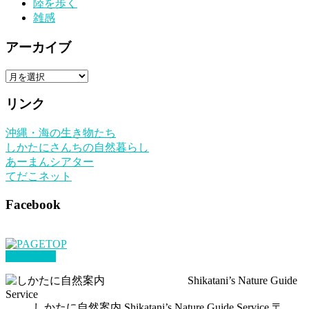
陸を歩く
雑感
アーカイブ
ア
ー
リンク
カ
イ
沖縄・海の生き物たち
ブ
しかたにさんちの自然暮らし
あーまんシアター
てだこネット
Facebook
PAGETOP
しかたに自然案内 Shikatani’s Nature Guide Service 〒