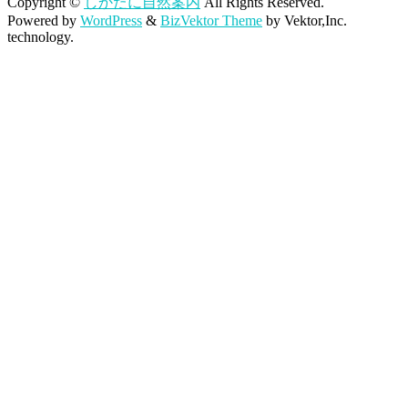
Copyright ©
しかたに自然案内
All Rights Reserved.
Powered by
WordPress
&
BizVektor Theme
by Vektor,Inc.
technology.