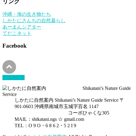
リンク
カ
イ
沖縄・海の生き物たち
ブ
しかたにさんちの自然暮らし
あーまんシアター
てだこネット
Facebook
PAGETOP
しかたに自然案内 Shikatani’s Nature Guide Service 〒
901-0603 沖縄県南城市玉城字百名 1147
コーポひゃくな305
MAIL：shikatani.ngs ☆ gmail.com
TEL：O 9 O・6 8 6 2・5 2 I 9