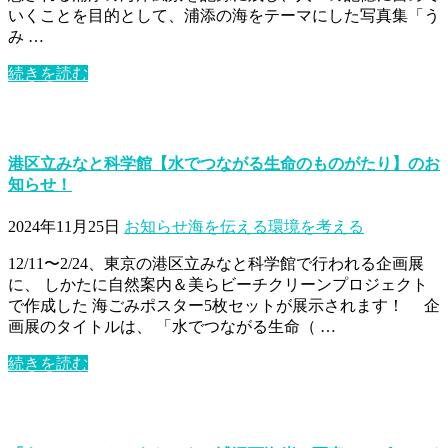
いくことを目的として、浦添の海をテーマにした写真集「う
み …
続きを読む
港区立みなと科学館【水でつながる生命のものがたり】のお
知らせ！
2024年11月25日
お知らせ
海を伝える
環境を考える
12/11〜2/24、東京の港区立みなと科学館で行われる企画展
に、 しかたに自然案内＆美らビーチクリーンプロジェクト
で作成した 海ごみポスター5枚セットが展示されます！ 企
画展のタイトルは、 「水でつながる生命（ …
続きを読む