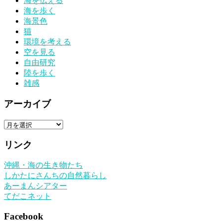
海を伝える
海を歩く
海景色
猫
環境を考える
空を見る
自由研究
陸を歩く
雑感
アーカイブ
ア
ー
リンク
カ
イ
沖縄・海の生き物たち
ブ
しかたにさんちの自然暮らし
あーまんシアター
てだこネット
Facebook