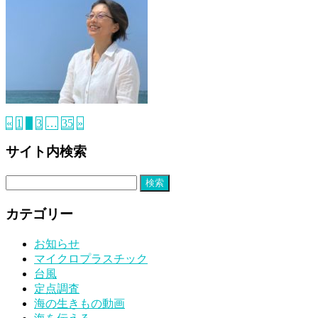
«
1
2
3
…
35
»
サイト内検索
検
索:
カテゴリー
お知らせ
マイクロプラスチック
台風
定点調査
海の生きもの動画