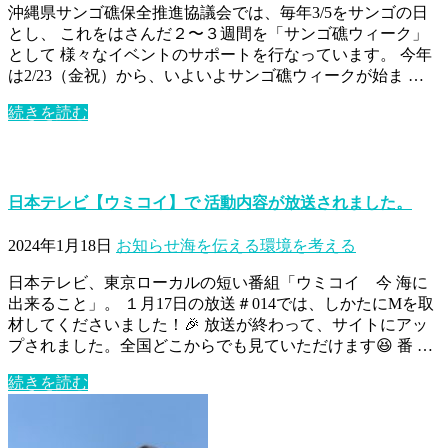
沖縄県サンゴ礁保全推進協議会では、毎年3/5をサンゴの日
とし、 これをはさんだ２〜３週間を「サンゴ礁ウィーク」
として 様々なイベントのサポートを行なっています。 今年
は2/23（金祝）から、いよいよサンゴ礁ウィークが始ま …
続きを読む
日本テレビ【ウミコイ】で 活動内容が放送されました。
2024年1月18日
お知らせ
海を伝える
環境を考える
日本テレビ、東京ローカルの短い番組「ウミコイ 今 海に
出来ること」。 １月17日の放送＃014では、しかたにMを取
材してくださいました！🎉 放送が終わって、サイトにアッ
プされました。全国どこからでも見ていただけます😆 番 …
続きを読む