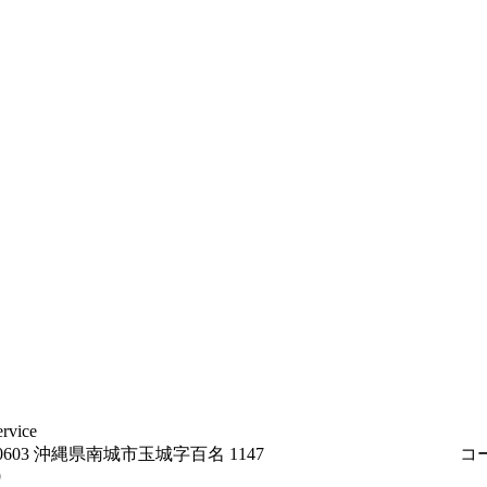
ervice 〒 901-0603 沖縄県南城市玉城字百名 1147 コーポひ
9