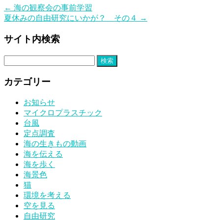
←
海の観察会の事前学習
夏休みの自由研究にいかが？ その４
→
サイト内検索
検
索:
カテゴリー
お知らせ
マイクロプラスチック
台風
定点調査
海の生きもの動画
海を伝える
海を歩く
海景色
猫
環境を考える
空を見る
自由研究