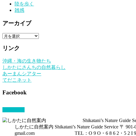
陸を歩く
雑感
アーカイブ
ア
ー
リンク
カ
イ
沖縄・海の生き物たち
ブ
しかたにさんちの自然暮らし
あーまんシアター
てだこネット
Facebook
PAGETOP
しかたに自然案内 Shikatani’s Nature Guide S
gmail.com TEL：O 9 O・6 8 6 2・5 2 I 