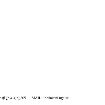
ゃくな305 MAIL：shikatani.ngs ☆