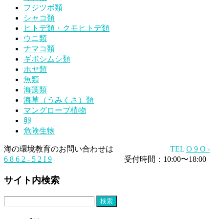
フジツボ類
シャコ類
ヒトデ類・クモヒトデ類
ウニ類
ナマコ類
ギボシムシ類
ホヤ類
魚類
海藻類
海草（うみくさ）類
マングローブ植物
卵
危険生物
海の環境教育のお問い合わせは
TEL
O 9 O -
6 8 6 2 - 5 2 I 9
受付時間：10:00〜18:00
サイト内検索
検
索: