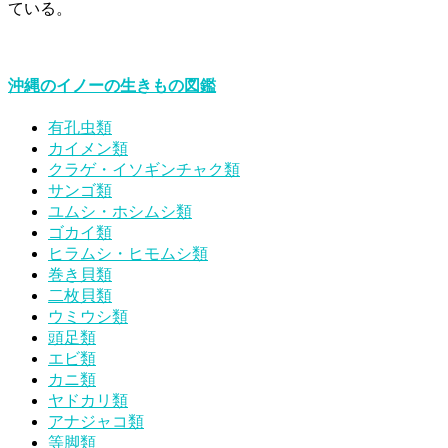
ている。
沖縄のイノーの生きもの図鑑
有孔虫類
カイメン類
クラゲ・イソギンチャク類
サンゴ類
ユムシ・ホシムシ類
ゴカイ類
ヒラムシ・ヒモムシ類
巻き貝類
二枚貝類
ウミウシ類
頭足類
エビ類
カニ類
ヤドカリ類
アナジャコ類
等脚類