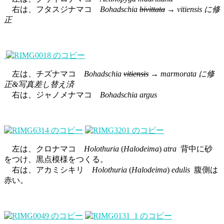
右は、フタスジナマコ
Bohadschia
bivittata
→ vitiensis に修
正
左は、チズナマコ
Bohadschia
vitiensis
→ marmorata に修
正&写真差し替え済
右は、ジャノメナマコ
Bohadschia argus
左は、クロナマコ
Holothuria
(
Halodeima
)
atra
背中に砂
をつけ、黒点模様をつくる。
右は、アカミシキリ
Holothuria
(
Halodeima
)
edulis
腹側は
赤い。