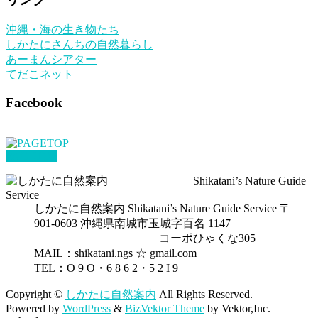
イ
沖縄・海の生き物たち
ブ
しかたにさんちの自然暮らし
あーまんシアター
てだこネット
Facebook
PAGETOP
しかたに自然案内 Shikatani’s Nature Guide Service 〒
901-0603 沖縄県南城市玉城字百名 1147
コーポひゃくな305
MAIL：shikatani.ngs ☆ gmail.com
TEL：O 9 O・6 8 6 2・5 2 I 9
Copyright ©
しかたに自然案内
All Rights Reserved.
Powered by
WordPress
&
BizVektor Theme
by Vektor,Inc.