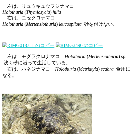
左は、リュウキュウフジナマコ
Holothuria
(
Thymiosycia
)
hilla
右は、ニセクロナマコ
Holothuria
(
Mertensiothuria
)
leucospilota
砂を付けない。
左は、モグラクロナマコ
Holothuria
(
Mertensiothuria
) sp.
浅く砂に潜って生活している。
右は、ハネジナマコ
Holothuria
(
Metriatyla
)
scabra
食用に
なる。