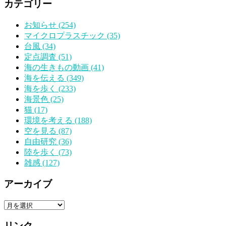
カテゴリー
お知らせ (254)
マイクロプラスチック (35)
台風 (34)
定点調査 (51)
海の生きもの動画 (41)
海を伝える (349)
海を歩く (233)
海景色 (25)
猫 (17)
環境を考える (188)
空を見る (87)
自由研究 (36)
陸を歩く (73)
雑感 (127)
アーカイブ
ア
ー
リンク
カ