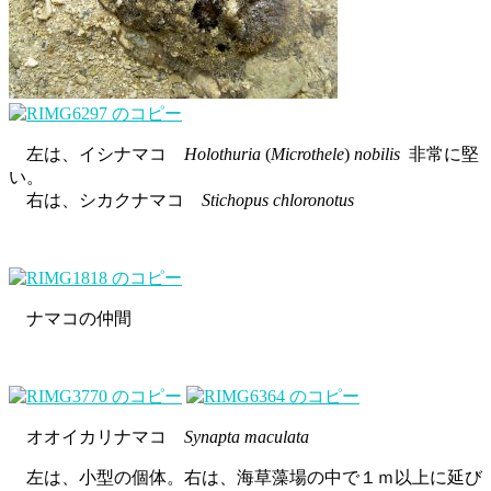
左は、イシナマコ
Holothuria
(
Microthele
)
nobilis
非常に堅
い。
右は、シカクナマコ
Stichopus chloronotus
ナマコの仲間
オオイカリナマコ
Synapta maculata
左は、小型の個体。右は、海草藻場の中で１ｍ以上に延び